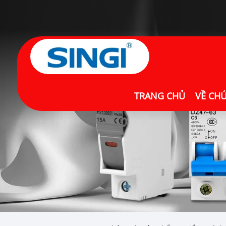
TRANG CHỦ
VỀ CH