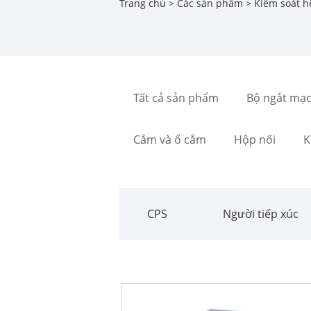
Trang chủ
>
Các sản phẩm
>
Kiểm soát h
Tất cả sản phẩm
Bộ ngắt mạ
Cắm và ổ cắm
Hộp nối
K
CPS
Người tiếp xúc