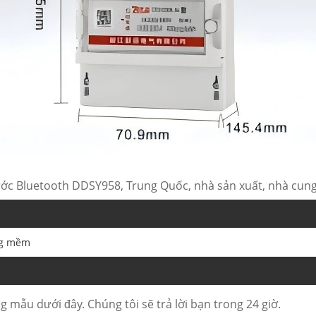
ớc Bluetooth DDSY958, Trung Quốc, nhà sản xuất, nhà cung 
ng mềm
g mẫu dưới đây. Chúng tôi sẽ trả lời bạn trong 24 giờ.