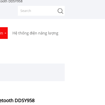
etooth DDSY958
ện
Hệ thống điện năng lượng
uetooth DDSY958