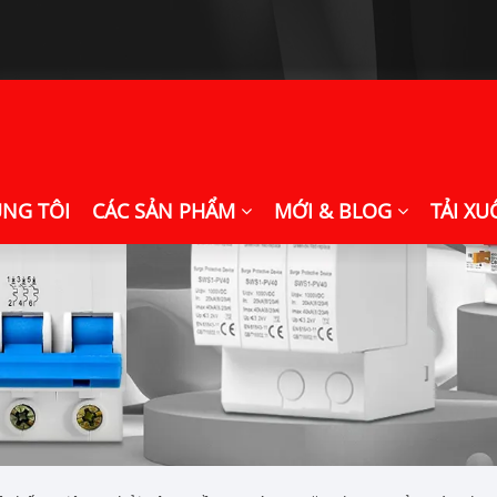
ÚNG TÔI
CÁC SẢN PHẨM
MỚI & BLOG
TẢI X