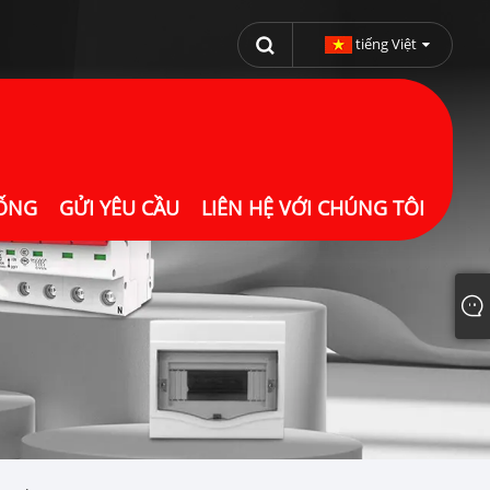
tiếng Việt
UỐNG
GỬI YÊU CẦU
LIÊN HỆ VỚI CHÚNG TÔI