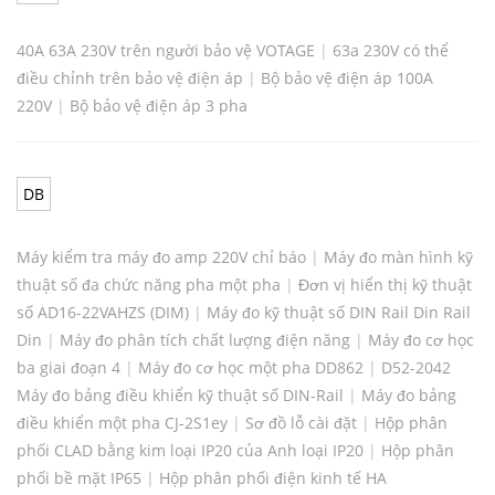
40A 63A 230V trên người bảo vệ VOTAGE
|
63a 230V có thể
điều chỉnh trên bảo vệ điện áp
|
Bộ bảo vệ điện áp 100A
220V
|
Bộ bảo vệ điện áp 3 pha
DB
Máy kiểm tra máy đo amp 220V chỉ báo
|
Máy đo màn hình kỹ
thuật số đa chức năng pha một pha
|
Đơn vị hiển thị kỹ thuật
số AD16-22VAHZS (DIM)
|
Máy đo kỹ thuật số DIN Rail Din Rail
Din
|
Máy đo phân tích chất lượng điện năng
|
Máy đo cơ học
ba giai đoạn 4
|
Máy đo cơ học một pha DD862
|
D52-2042
Máy đo bảng điều khiển kỹ thuật số DIN-Rail
|
Máy đo bảng
điều khiển một pha CJ-2S1ey
|
Sơ đồ lỗ cài đặt
|
Hộp phân
phối CLAD bằng kim loại IP20 của Anh loại IP20
|
Hộp phân
phối bề mặt IP65
|
Hộp phân phối điện kinh tế HA