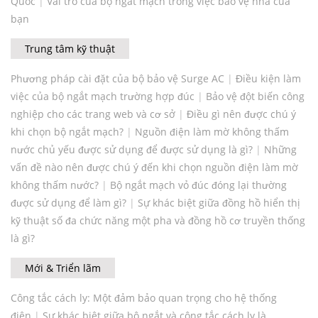
Quốc
|
Vai trò của bộ ngắt mạch trong việc bảo vệ nhà của
bạn
Trung tâm kỹ thuật
Phương pháp cài đặt của bộ bảo vệ Surge AC
|
Điều kiện làm
việc của bộ ngắt mạch trường hợp đúc
|
Bảo vệ đột biến công
nghiệp cho các trang web và cơ sở
|
Điều gì nên được chú ý
khi chọn bộ ngắt mạch?
|
Nguồn điện làm mờ không thấm
nước chủ yếu được sử dụng để được sử dụng là gì?
|
Những
vấn đề nào nên được chú ý đến khi chọn nguồn điện làm mờ
không thấm nước?
|
Bộ ngắt mạch vỏ đúc đóng lại thường
được sử dụng để làm gì?
|
Sự khác biệt giữa đồng hồ hiển thị
kỹ thuật số đa chức năng một pha và đồng hồ cơ truyền thống
là gì?
Mới & Triển lãm
Công tắc cách ly: Một đảm bảo quan trọng cho hệ thống
điện
|
Sự khác biệt giữa bộ ngắt và công tắc cách ly là