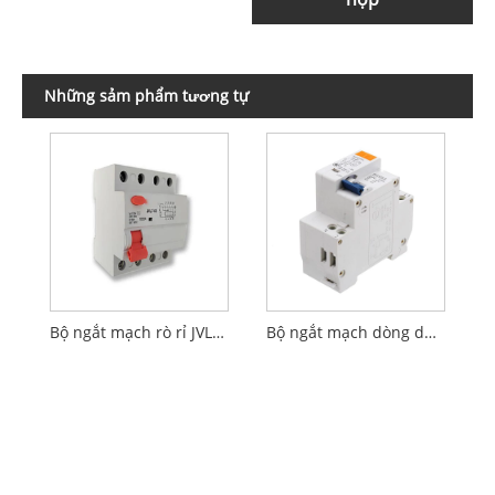
Những sảm phẩm tương tự
Bộ ngắt mạch rò rỉ JVL7-63 không có bảo vệ quá dòng
Bộ ngắt mạch dòng dư RCBO DZ30LE-32 có bảo vệ quá dòng