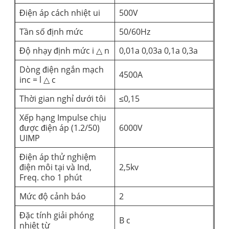
Điện áp cách nhiệt ui
500V
Tần số định mức
50/60Hz
Độ nhạy định mức i △ n
0,01a 0,03a 0,1a 0,3a
Dòng điện ngắn mạch
4500A
inc = l △ c
Thời gian nghỉ dưới tôi
≤0,15
Xếp hạng Impulse chịu
được điện áp (1.2/50)
6000V
UIMP
Điện áp thử nghiệm
điện môi tại và Ind,
2,5kv
Freq. cho 1 phút
Mức độ cảnh báo
2
Đặc tính giải phóng
B c
nhiệt từ