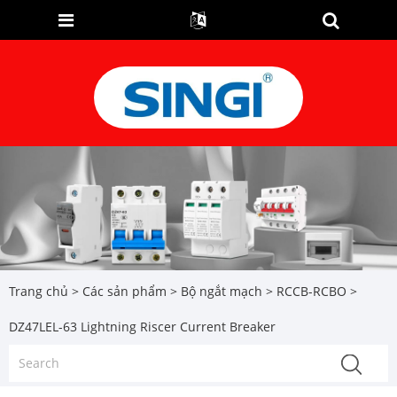
Trang chủ
>
Các sản phẩm
>
Bộ ngắt mạch
>
RCCB-RCBO
>
DZ47LEL-63 Lightning Riscer Current Breaker