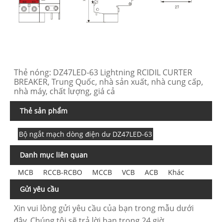
Thẻ nóng: DZ47LED-63 Lightning RCIDIL CURTER
BREAKER, Trung Quốc, nhà sản xuất, nhà cung cấp,
nhà máy, chất lượng, giá cả
Thẻ sản phẩm
Bộ ngắt mạch dòng điện dư DZ47LED-63
Danh mục liên quan
MCB
RCCB-RCBO
MCCB
VCB
ACB
Khác
Gửi yêu cầu
Xin vui lòng gửi yêu cầu của bạn trong mẫu dưới
đây. Chúng tôi sẽ trả lời bạn trong 24 giờ.