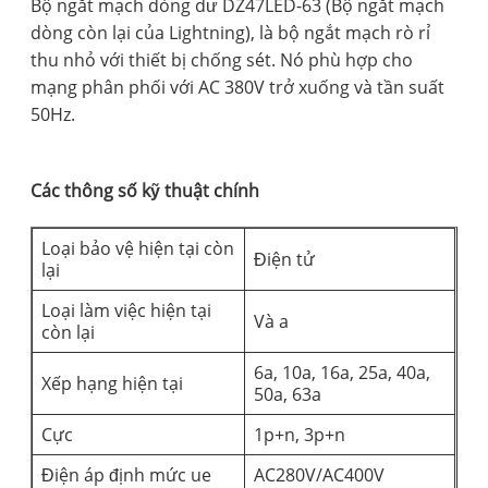
Bộ ngắt mạch dòng dư DZ47LED-63 (Bộ ngắt mạch
dòng còn lại của Lightning), là bộ ngắt mạch rò rỉ
thu nhỏ với thiết bị chống sét. Nó phù hợp cho
mạng phân phối với AC 380V trở xuống và tần suất
50Hz.
Các thông số kỹ thuật chính
Loại bảo vệ hiện tại còn
Điện tử
lại
Loại làm việc hiện tại
Và a
còn lại
6a, 10a, 16a, 25a, 40a,
Xếp hạng hiện tại
50a, 63a
Cực
1p+n, 3p+n
Điện áp định mức ue
AC280V/AC400V