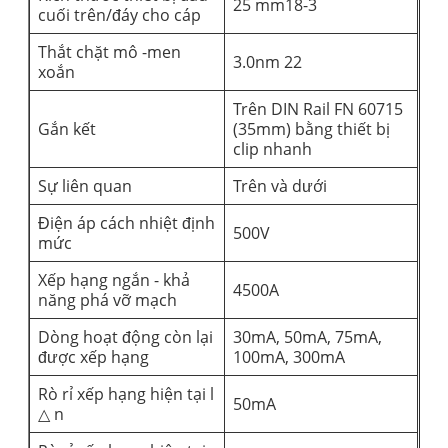
25 mm18-3
cuối trên/đáy cho cáp
Thắt chặt mô -men
3.0nm 22
xoắn
Trên DIN Rail FN 60715
Gắn kết
(35mm) bằng thiết bị
clip nhanh
Sự liên quan
Trên và dưới
Điện áp cách nhiệt định
500V
mức
Xếp hạng ngắn - khả
4500A
năng phá vỡ mạch
Dòng hoạt động còn lại
30mA, 50mA, 75mA,
được xếp hạng
100mA, 300mA
Rò rỉ xếp hạng hiện tại l
50mA
△ n