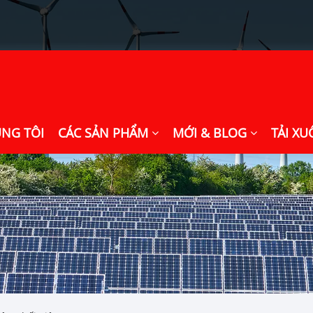
ÚNG TÔI
CÁC SẢN PHẨM
MỚI & BLOG
TẢI X