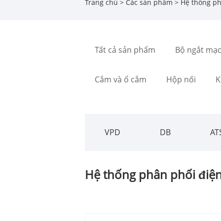
Trang chủ
>
Các sản phẩm
> Hệ thống ph
Tất cả sản phẩm
Bộ ngắt mạ
Cắm và ổ cắm
Hộp nối
K
VPD
DB
AT
Hệ thống phân phối điệ